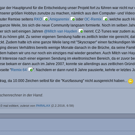
ogar der Hauptgrund für die Entscheidung unser Projekt fort zu führen war nicht n
nserer größen Hobbys zunutze zu machen, nämlich aus den Computer- und Videospi
uter Remixe seitens
RKO
,
Amigaremix
oder
OC-Remix
, welche auch Hi
 ganze Weile, bis sich die neue Community langsam formierte. Noch im selben Jah
er sich seit einigen Jahren
@Mitch van Hayden
nennt. CZ-Tunes war zudem auch
t zu hören gibt. Zu seiner eigenen Sendung hatte es zeitlich leider nie gereicht, daf
kt. Zudem hatte ich eine ganze Weile lang mit "Skyscraper" einen fachkundigen Mo
ging dieses Verhältnis bereits wenige Monate danach in die Brüche, da seine Fam
tdem haben wir uns nur noch ein einziges mal wieder gesehen. Auch Mitch van Hayd
ll Interesse nach einer eigenen Sendung im ekeltronischen Bereich, da er zuvor ber
ese bekam er dann auch im Jahre 2007, konnte sie allerdings aus zeitlichen Gründe
seite "
Remix 64
". Nachdem er dann rund 8 Jahre pausierte, kehrte er letztes
itrag, da 10.000 Zeichen selbst für die "Kurzfassung" nicht ausgereicht haben...
aschenrechner in der Hand
.
0 mal editiert, zuletzt von
PARALAX
(
2.2.2016, 6:58
)