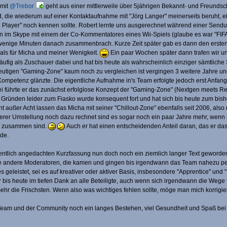
 mit
@Trebor
geht aus einer mittlerweile über 5jährigen Bekannt- und Freundsc
, die wiederum auf einer Kontaktaufnahme mit "Jörg Langer" meinerseits beruht, e
C Player" noch kennen sollte. Robert lernte uns ausgerechnet während einer Sendu
im Skype mit einem der Co-Kommentatores eines Wii-Spiels (glaube es war "FIFA 2
s wenige Minuten danach zusammenbrach. Kurze Zeit später gab es dann den ersten 
als für Micha und meiner Wenigkeit.
Ein paar Wochen später dann trafen wir u
fig als Zuschauer dabei und hat bis heute als wahrscheinlich einziger sämtliche Se
eutigen "Gaming-Zone" kaum noch zu vergleichen ist vergingen 3 weitere Jahre und ei
Kompetenz glänzte. Die eigentliche Aufnahme in's Team erfolgte jedoch erst Anfa
ührte er das zunächst erfolglose Konzept der "Gaming-Zone" (Nextgen meets Ret
 Gründen leider zum Fiasko wurde konsequent fort und hat sich bis heute zum bish
 außer Acht lassen das Micha mit seiner "Chillout-Zone" ebenfalls seit 2006, also 
erer Umstellung noch dazu rechnet sind es sogar noch ein paar Jahre mehr, wen
ge zusammen sind.
Auch er hat einen entscheidenden Anteil daran, das er das 
de.
igentlich angedachten Kurzfassung nun doch noch ein ziemlich langer Text geworden,
 andere Moderatoren, die kamen und gingen bis irgendwann das Team nahezu perfekt
 geleistet, sei es auf kreativer oder aktiver Basis, insbesondere "Apprentice" und
 bis heute im tiefen Dank an alle Beteiligte, auch wenn sich irgendwann die Wege 
hr die Frischsten. Wenn also was wichtiges fehlen sollte, möge man mich korrigi
Team und der Community noch ein langes Bestehen, viel Gesundheit und Spaß bei u