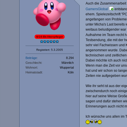
Auch die Zusammenarbeit
GamersGlobal
entstand
ehem. Spielezeitschrift "P
angefangen von Problemen 
unter Micha's Last bereit
weitaus belustigender war 
Aufnahme im Team recht häu
8/16-Bit Altenpfleger
Testsendung, die mit der h
sehr viel Fachwissen und 
angenommen wurde. Dabei f
Registriert: 5.3.2005
technischen und zeitlichen
Beiträge
8.294
Dabei möchte ich auch nicht
Geschlecht
Männlich
Wenn man die Zeit vor uns
Wohnort
Wuppertal
hat und wir schon so lan
Heimatstadt
Köln
Zeiten nie aufgegeben wur
Wie ihr seht ist aus der e
zwischendurch noch einige
hier auf seine Weise Großes
sagen und dafür stehen wir
Erinnerungen auch nicht me
Ich wünsche uns allen im 