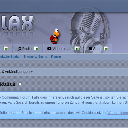
te
Radio
Videostream
Shop
infache Suche
Erweiterte Suche
Regeln
 & Ankündigungen
»
kblick
mmunity Forum. Falls dies ihr erster Besuch auf dieser Seite ist, sollten Sie sich
ieren. Falls Sie sich bereits zu einem früheren Zeitpunkt registriert haben, können S
ite erklären Sie sich damit einverstanden, dass wir Cookies setzen.
Weitere Info