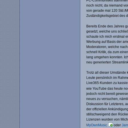
PC-Communities stammten. D
noch nicht, da niemand vo
von gerade mal 120 Std./M
Zuständigkeitsgebiet des 
Bereits Ende des Jahres g
gesetzt, welche uns schlie
schaute ich mich erstmal e
Werbung auf Basis der ame
Moderatoren, welche nach u
schnell Kritik, da zum ein
lang umgehen konnten. Ich
neu generierten Streamlin
Trotz all dieser Umstände
Leute persönlich im Rahme
Live365-Kunden zu kassier
wie YouTube das heute noc
jedoch nicht bereit gewes
neues zu versuchen, nämli
Diskussion für Letzteres,
der offiziellen Ankündigun
stillschweigend den Rücken
Lizenzen wurden von Micha 
MyOwnMusic
oder
Jam