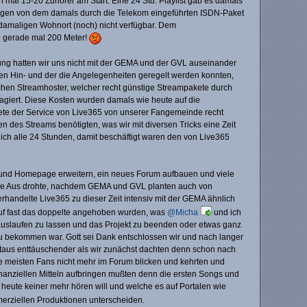
 mal 15-20 Zuhörer am Start. Eine 24 Std. Playlist gab es damals
eigen von dem damals durch die Telekom eingeführten ISDN-Paket
damaligen Wohnort (noch) nicht verfügbar. Dem
n gerade mal 200 Meter!
ung hatten wir uns nicht mit der GEMA und der GVL auseinander
gen Hin- und der die Angelegenheiten geregelt werden konnten,
schen Streamhoster, welcher recht günstige Streampakete durch
giert. Diese Kosten wurden damals wie heute auf die
ntete der Service von Live365 von unserer Fangemeinde recht
n des Streams benötigten, was wir mit diversen Tricks eine Zeit
ch alle 24 Stunden, damit beschäftigt waren den von Live365
y und Homepage erweitern, ein neues Forum aufbauen und viele
ltige Aus drohte, nachdem GEMA und GVL planten auch von
andelte Live365 zu dieser Zeit intensiv mit der GEMA ähnlich
auf fast das doppelte angehoben wurden, was
@Micha
und ich
auslaufen zu lassen und das Projekt zu beenden oder etwas ganz
zu bekommen war. Gott sei Dank entschlossen wir und nach langer
itaus enttäuschender als wir zunächst dachten denn schon nach
ie meisten Fans nicht mehr im Forum blicken und kehrten und
inanziellen Mitteln aufbringen mußten denn die ersten Songs und
heute keiner mehr hören will und welche es auf Portalen wie
merziellen Produktionen unterscheiden.