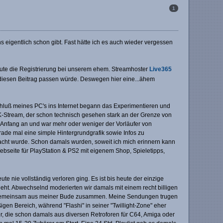
1
ns eigentlich schon gibt. Fast hätte ich es auch wieder vergessen
heute die Registrierung bei unserem ehem. Streamhoster
Live365
in diesen Beitrag passen würde. Deswegen hier eine...ähem
hluß meines PC's ins Internet begann das Experimentieren und
-Stream, der schon technisch gesehen stark an der Grenze von
 Anfang an und war mehr oder weniger der Vorläufer von
rade mal eine simple Hintergrundgrafik sowie Infos zu
cht wurde. Schon damals wurden, soweit ich mich erinnern kann
eite für PlayStation & PS2 mit eigenem Shop, Spieletipps,
te nie vollständig verloren ging. Es ist bis heute der einzige
sieht. Abwechselnd moderierten wir damals mit einem recht billigen
 gemeinsam aus meiner Bude zusammen. Meine Sendungen trugen
n Bereich, während "Flashi" in seiner "Twillight-Zone" eher
r, die schon damals aus diversen Retroforen für C64, Amiga oder