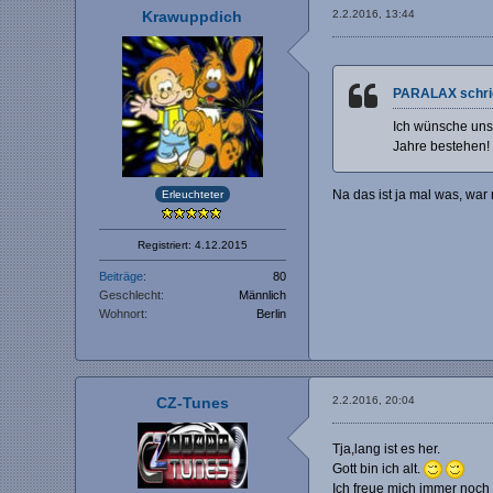
Krawuppdich
2.2.2016, 13:44
PARALAX schri
Ich wünsche uns 
Jahre bestehen!
Na das ist ja mal was, war
Erleuchteter
Registriert: 4.12.2015
Beiträge
80
Geschlecht
Männlich
Wohnort
Berlin
CZ-Tunes
2.2.2016, 20:04
Tja,lang ist es her.
Gott bin ich alt.
Ich freue mich immer noch 