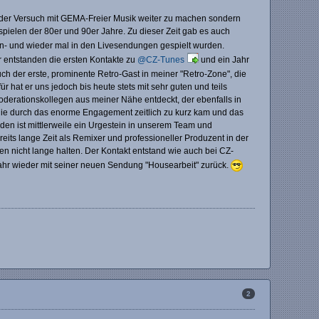
ur der Versuch mit GEMA-Freier Musik weiter zu machen sondern
elen der 80er und 90er Jahre. Zu dieser Zeit gab es auch
n- und wieder mal in den Livesendungen gespielt wurden.
r entstanden die ersten Kontakte zu
@CZ-Tunes
und ein Jahr
 der erste, prominente Retro-Gast in meiner "Retro-Zone", die
ür hat er uns jedoch bis heute stets mit sehr guten und teils
derationskollegen aus meiner Nähe entdeckt, der ebenfalls in
ilie durch das enorme Engagement zeitlich zu kurz kam und das
en ist mittlerweile ein Urgestein in unserem Team und
eits lange Zeit als Remixer und professioneller Produzent in der
n nicht lange halten. Der Kontakt entstand wie auch bei CZ-
 Jahr wieder mit seiner neuen Sendung "Housearbeit" zurück.
2