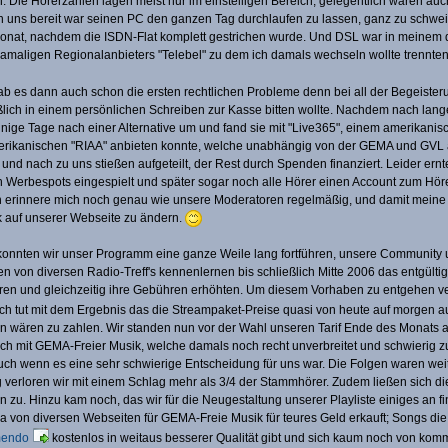
ie Hörerzahlen lagen meist nur im einstelligen Bereich, gelegentlich waren auch
n uns bereit war seinen PC den ganzen Tag durchlaufen zu lassen, ganz zu schw
onat, nachdem die ISDN-Flat komplett gestrichen wurde. Und DSL war in meinem 
damaligen Regionalanbieters "Telebel" zu dem ich damals wechseln wollte trennte
ab es dann auch schon die ersten rechtlichen Probleme denn bei all der Begeister
ßlich in einem persönlichen Schreiben zur Kasse bitten wollte. Nachdem nach lan
inige Tage nach einer Alternative um und fand sie mit "Live365", einem amerikani
rikanischen "RIAA" anbieten konnte, welche unabhängig von der GEMA und GVL a
nd nach zu uns stießen aufgeteilt, der Rest durch Spenden finanziert. Leider er
en Werbespots eingespielt und später sogar noch alle Hörer einen Account zum Höre
 erinnere mich noch genau wie unsere Moderatoren regelmäßig, und damit meine i
k auf unserer Webseite zu ändern.
 konnten wir unser Programm eine ganze Weile lang fortführen, unsere Communit
n von diversen Radio-Treff's kennenlernen bis schließlich Mitte 2006 das entgü
en und gleichzeitig ihre Gebühren erhöhten. Um diesem Vorhaben zu entgehen verh
h tut mit dem Ergebnis das die Streampaket-Preise quasi von heute auf morgen 
en wären zu zahlen. Wir standen nun vor der Wahl unseren Tarif Ende des Monats 
ch mit GEMA-Freier Musik, welche damals noch recht unverbreitet und schwierig 
 auch wenn es eine sehr schwierige Entscheidung für uns war. Die Folgen waren we
g verloren wir mit einem Schlag mehr als 3/4 der Stammhörer. Zudem ließen sich d
 zu. Hinzu kam noch, das wir für die Neugestaltung unserer Playliste einiges an f
von diversen Webseiten für GEMA-Freie Musik für teures Geld erkauft; Songs die 
endo
kostenlos in weitaus besserer Qualität gibt und sich kaum noch von kom