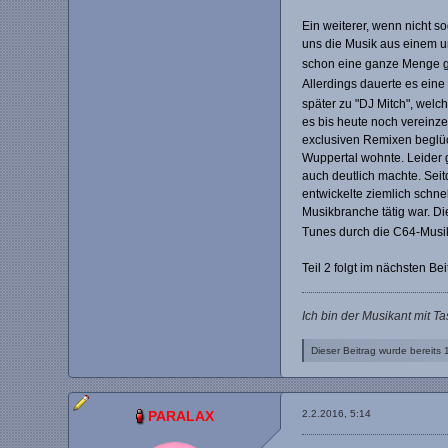
Ein weiterer, wenn nicht s
uns die Musik aus einem u
schon eine ganze Menge g
Allerdings dauerte es eine
später zu "DJ Mitch", welch
es bis heute noch vereinzel
exclusiven Remixen beglüc
Wuppertal wohnte. Leider 
auch deutlich machte. Sei
entwickelte ziemlich schne
Musikbranche tätig war. Di
Tunes durch die C64-Musik
Teil 2 folgt im nächsten Be
Ich bin der Musikant mit T
Dieser Beitrag wurde bereits 1
PARALAX
2.2.2016, 5:14