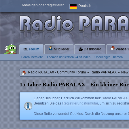
Anmelden oder registrieren
Deutsch
Forum
Mitglieder
Dashboard
Websei
Forenübersicht
Themen der letzten 24 Stunden
Unerledigte Themen
E
Radio PARALAX - Community Forum
»
Radio PARALAX
»
News
15 Jahre Radio PARALAX - Ein kleiner Rüc
Lieber Besucher, Herzlich Willkommen bei: Radio PARALAX - Co
Benutzen Sie das
Registrierungsformular
, um sich zu registr
Diese Seite verwendet Cookies. Durch die Nutzung unserer Se