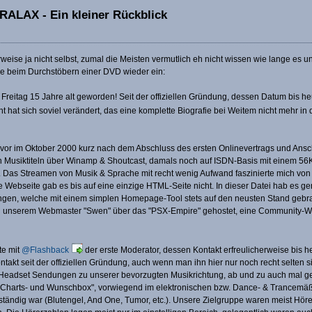
RALAX - Ein kleiner Rückblick
rweise ja nicht selbst, zumal die Meisten vermutlich eh nicht wissen wie lange es u
de beim Durchstöbern einer DVD wieder ein:
Freitag 15 Jahre alt geworden! Seit der offiziellen Gründung, dessen Datum bis 
ht hat sich soviel verändert, das eine komplette Biografie bei Weitem nicht mehr 
uvor im Oktober 2000 kurz nach dem Abschluss des ersten Onlinevertrags und Ansc
Musiktiteln über Winamp & Shoutcast, damals noch auf ISDN-Basis mit einem 56K
. Das Streamen von Musik & Sprache mit recht wenig Aufwand faszinierte mich von
 Webseite gab es bis auf eine einzige HTML-Seite nicht. In dieser Datei hab es ge
en, welche mit einem simplen Homepage-Tool stets auf den neusten Stand gebra
unserem Webmaster "Swen" über das "PSX-Empire" gehostet, eine Community-Webs
te mit
@Flashback
der erste Moderator, dessen Kontakt erfreulicherweise bis heu
ntakt seit der offiziellen Gründung, auch wenn man ihn hier nur noch recht selten 
Headset Sendungen zu unserer bevorzugten Musikrichtung, ab und zu auch mal
Charts- und Wunschbox", vorwiegend im elektronischen bzw. Dance- & Trancemäßige
ändig war (Blutengel, And One, Tumor, etc.). Unsere Zielgruppe waren meist Höre