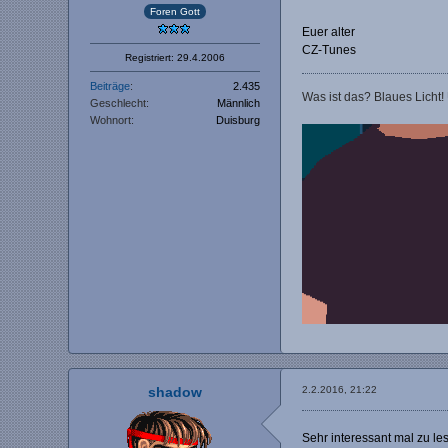
Foren Gott
Euer alter
CZ-Tunes
Registriert: 29.4.2006
Beiträge
2.435
Was ist das? Blaues Licht!
Geschlecht
Männlich
Wohnort
Duisburg
shadow
2.2.2016, 21:22
Sehr interessant mal zu l