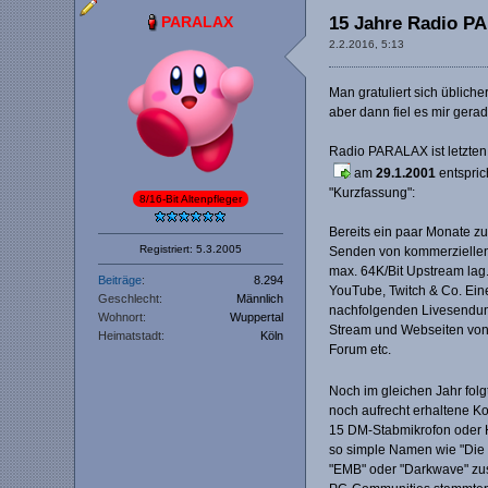
PARALAX
15 Jahre Radio PA
2.2.2016, 5:13
Man gratuliert sich übliche
aber dann fiel es mir gera
Radio PARALAX ist letzten 
am
29.1.2001
entspric
"Kurzfassung":
8/16-Bit Altenpfleger
Bereits ein paar Monate z
Registriert: 5.3.2005
Senden von kommerziellen 
max. 64K/Bit Upstream lag
Beiträge
8.294
YouTube, Twitch & Co. Eine
Geschlecht
Männlich
nachfolgenden Livesendung
Wohnort
Wuppertal
Stream und Webseiten von 
Heimatstadt
Köln
Forum etc.
Noch im gleichen Jahr folg
noch aufrecht erhaltene Ko
15 DM-Stabmikrofon oder 
so simple Namen wie "Die 
"EMB" oder "Darkwave" zust