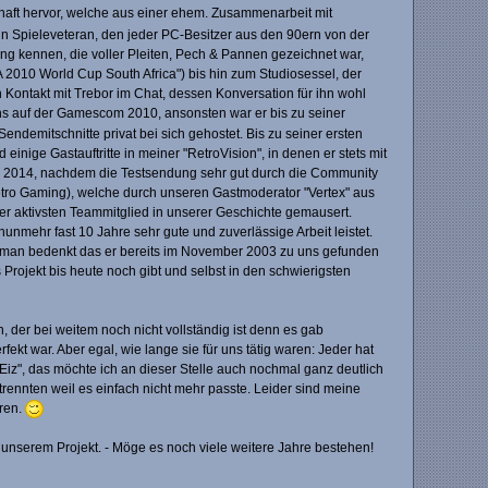
haft hervor, welche aus einer ehem. Zusammenarbeit mit
in Spieleveteran, den jeder PC-Besitzer aus den 90ern von der
ng kennen, die voller Pleiten, Pech & Pannen gezeichnet war,
010 World Cup South Africa") bis hin zum Studiosessel, der
Kontakt mit Trebor im Chat, dessen Konversation für ihn wohl
ns auf der Gamescom 2010, ansonsten war er bis zu seiner
ndemitschnitte privat bei sich gehostet. Bis zu seiner ersten
nige Gastauftritte in meiner "RetroVision", in denen er stets mit
ng 2014, nachdem die Testsendung sehr gut durch die Community
ro Gaming), welche durch unseren Gastmoderator "Vertex" aus
er aktivsten Teammitglied in unserer Geschichte gemausert.
nunmehr fast 10 Jahre sehr gute und zuverlässige Arbeit leistet.
n man bedenkt das er bereits im November 2003 zu uns gefunden
Projekt bis heute noch gibt und selbst in den schwierigsten
 der bei weitem noch nicht vollständig ist denn es gab
 war. Aber egal, wie lange sie für uns tätig waren: Jeder hat
 "Eiz", das möchte ich an dieser Stelle auch nochmal ganz deutlich
trennten weil es einfach nicht mehr passte. Leider sind meine
eren.
nserem Projekt. - Möge es noch viele weitere Jahre bestehen!