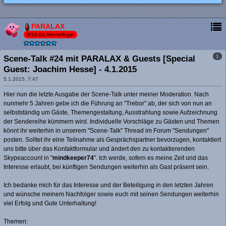
PARALAX
8/16-Bit Altenpfleger
1
Scene-Talk #24 mit PARALAX & Guests [Special
Guest: Joachim Hesse] - 4.1.2015
5.1.2015, 7:47
Hier nun die letzte Ausgabe der Scene-Talk unter meiner Moderation. Nach
nunmehr 5 Jahren gebe ich die Führung an "Trebor" ab, der sich von nun an
selbstständig um Gäste, Themengestaltung, Ausstrahlung sowie Aufzeichnung
der Sendereihe kümmern wird. Individuelle Vorschläge zu Gästen und Themen
könnt ihr weiterhin in unserem "Scene-Talk" Thread im Forum "Sendungen"
posten. Solltet ihr eine Teilnahme als Gesprächspartner bevorzugen, kontaktiert
uns bitte über das Kontaktformular und ändert den zu kontaktierenden
Skypeaccount in "
mindkeeper74
". Ich werde, sofern es meine Zeit und das
Interesse erlaubt, bei künftigen Sendungen weiterhin als Gast präsent sein.
Ich bedanke mich für das Interesse und der Beteiligung in den letzten Jahren
und wünsche meinem Nachfolger sowie euch mit seinen Sendungen weiterhin
viel Erfolg und Gute Unterhaltung!
Themen: