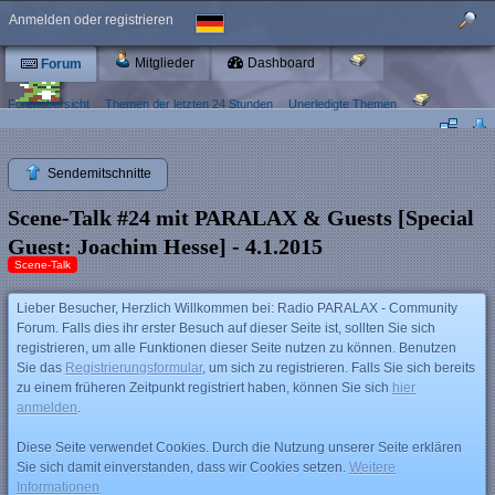
Anmelden oder registrieren
Mitglieder
Dashboard
Forum
Forenübersicht
Themen der letzten 24 Stunden
Unerledigte Themen
Sendemitschnitte
Scene-Talk #24 mit PARALAX & Guests [Special
Guest: Joachim Hesse] - 4.1.2015
Scene-Talk
Lieber Besucher, Herzlich Willkommen bei: Radio PARALAX - Community
Forum. Falls dies ihr erster Besuch auf dieser Seite ist, sollten Sie sich
registrieren, um alle Funktionen dieser Seite nutzen zu können. Benutzen
Sie das
Registrierungsformular
, um sich zu registrieren. Falls Sie sich bereits
zu einem früheren Zeitpunkt registriert haben, können Sie sich
hier
anmelden
.
Diese Seite verwendet Cookies. Durch die Nutzung unserer Seite erklären
Sie sich damit einverstanden, dass wir Cookies setzen.
Weitere
Informationen