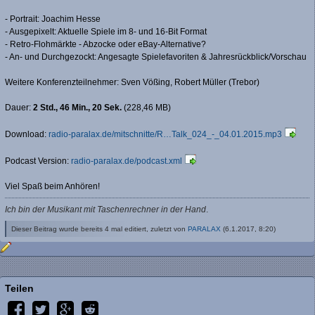
- Portrait: Joachim Hesse
- Ausgepixelt: Aktuelle Spiele im 8- und 16-Bit Format
- Retro-Flohmärkte - Abzocke oder eBay-Alternative?
- An- und Durchgezockt: Angesagte Spielefavoriten & Jahresrückblick/Vorschau
Weitere Konferenzteilnehmer: Sven Vößing, Robert Müller (Trebor)
Dauer:
2 Std., 46 Min., 20 Sek.
(228,46 MB)
Download:
radio-paralax.de/mitschnitte/R…Talk_024_-_04.01.2015.mp3
Podcast Version:
radio-paralax.de/podcast.xml
Viel Spaß beim Anhören!
Ich bin der Musikant mit Taschenrechner in der Hand
.
Dieser Beitrag wurde bereits 4 mal editiert, zuletzt von
PARALAX
(
6.1.2017, 8:20
)
Teilen