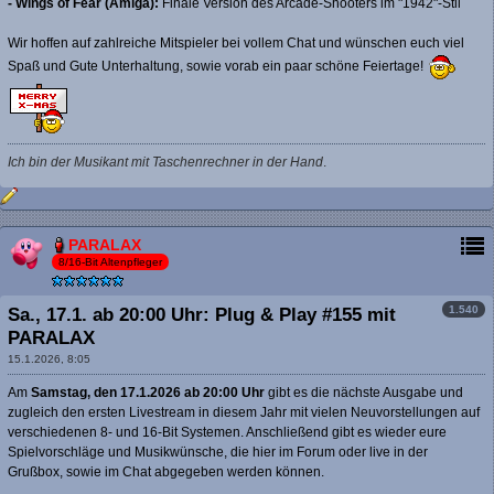
- Wings of Fear (Amiga):
Finale Version des Arcade-Shooters im "1942"-Stil
Wir hoffen auf zahlreiche Mitspieler bei vollem Chat und wünschen euch viel
Spaß und Gute Unterhaltung, sowie vorab ein paar schöne Feiertage!
Ich bin der Musikant mit Taschenrechner in der Hand
.
PARALAX
8/16-Bit Altenpfleger
1.540
Sa., 17.1. ab 20:00 Uhr: Plug & Play #155 mit
PARALAX
15.1.2026, 8:05
Am
Samstag, den 17.1.2026 ab 20:00 Uhr
gibt es die nächste Ausgabe und
zugleich den ersten Livestream in diesem Jahr mit vielen Neuvorstellungen auf
verschiedenen 8- und 16-Bit Systemen. Anschließend gibt es wieder eure
Spielvorschläge und Musikwünsche, die hier im Forum oder live in der
Grußbox, sowie im Chat abgegeben werden können.