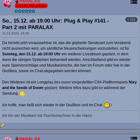
PARALAX
8/16-Bit Altenpfleger
1.522
So., 15.12. ab 19:00 Uhr: Plug & Play #141 -
Part 2 mit PARALAX
11.12.2024, 16:28
Da bereits jetzt voraussehbar ist, das die geplante Sendezeit zum Vorabend
nicht ausreichen wird, um sämtliche Neuerscheinungen vorzustellen, ist für
Sonntag, den 15.12. ab 19:00 Uhr
ein weiterer Livestream geplant, in dem
dann die übrigen Systemen behandelt werden. Anschließend gibt es wieder
eure Spielvorschläge und Musikwünsche, die hier im Forum oder live in der
Grußbox, sowie im Chat abgegeben werden können.
Des Weiteren ist ein Longplay des zuvor vorgestellten C64-Plattformspiels
Nixy
and the Seeds of Doom
geplant. Weitere Infos dazu gibt es während der
Sendung.
Ich hoffe, man ließt sich wieder in der Grußbox und im Chat.
Ich bin der Musikant mit Taschenrechner in der Hand
.
PARALAX