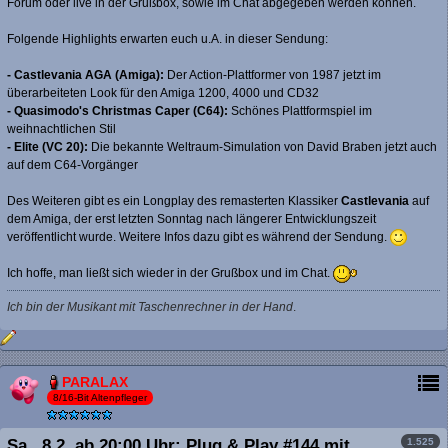
Forum oder live in der Grußbox, sowie im Chat abgegeben werden können.
Folgende Highlights erwarten euch u.A. in dieser Sendung:
- Castlevania AGA (Amiga):
Der Action-Plattformer von 1987 jetzt im
überarbeiteten Look für den Amiga 1200, 4000 und CD32
- Quasimodo's Christmas Caper (C64):
Schönes Plattformspiel im
weihnachtlichen Stil
- Elite (VC 20):
Die bekannte Weltraum-Simulation von David Braben jetzt auch
auf dem C64-Vorgänger
Des Weiteren gibt es ein Longplay des remasterten Klassiker
Castlevania
auf
dem Amiga, der erst letzten Sonntag nach längerer Entwicklungszeit
veröffentlicht wurde. Weitere Infos dazu gibt es während der Sendung.
Ich hoffe, man ließt sich wieder in der Grußbox und im Chat.
Ich bin der Musikant mit Taschenrechner in der Hand
.
PARALAX
8/16-Bit Altenpfleger
1.525
Sa., 8.2. ab 20:00 Uhr: Plug & Play #144 mit