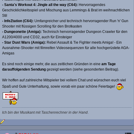
-
Santa's Workout 4: Jingle all the way (C64):
Hervorragendes
Geschicklichkeitsspiel und Mischung aus Lemmings & Brat im weihnachtlichen
Stil
- InfeZtation (C64):
Umfangreicher und technisch hervorragender Run 'n' Gun
Shooter mit flüssigen Scrolling für den Brotkasten
- Dungeonette (Amiga):
Technisch hervorragender Dungeon Crawler für den
A1200/4000 und CD32, auch für Einsteiger
- Star Dust Wars (Amiga):
Rebel Assault & Tie Fighter meets Amiga! - Ein
Ausnahme-Shooter mit filmreifen Videosequenzen für alle hochgerüstete AGA-
Amigas
Es sind noch einige mehr, die aus zeitlichen Gründen in eine
am Tage
darauffolgenden Sendung
gezeigt werden (siehe gesonderten Beitrag).
Wir hoffen auf zahlreiche Mitspieler bei vollem Chat und wünschen euch viel
Spaß und Gute Unterhaltung, sowie vorab ein paar schöne Feiertage!
Ich bin der Musikant mit Taschenrechner in der Hand
.