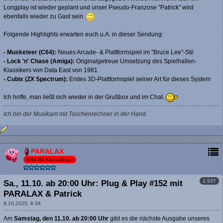
Longplay ist wieder geplant und unser Pseudo-Franzose "Patrick" wird
ebenfalls wieder zu Gast sein.
Folgende Highlights erwarten euch u.A. in dieser Sendung:
- Musketeer (C64):
Neues Arcade- & Plattformspiel im "Bruce Lee"-Stil
- Lock 'n' Chase (Amiga):
Originalgetreue Umsetzung des Spielhallen-
Klassikers von Data East von 1981
- Cubix (ZX Spectrum):
Erstes 3D-Plattformspiel seiner Art für dieses System
Ich hoffe, man ließt sich wieder in der Grußbox und im Chat.
Ich bin der Musikant mit Taschenrechner in der Hand
.
PARALAX
8/16-Bit Altenpfleger
1.537
Sa., 11.10. ab 20:00 Uhr: Plug & Play #152 mit
PARALAX & Patrick
9.10.2025, 6:34
Am
Samstag, den 11.10. ab 20:00 Uhr
gibt es die nächste Ausgabe unseres