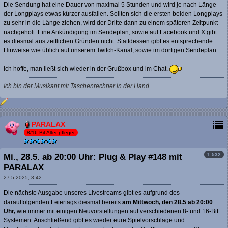
Die Sendung hat eine Dauer von maximal 5 Stunden und wird je nach Länge
der Longplays etwas kürzer ausfallen. Sollten sich die ersten beiden Longplays
zu sehr in die Länge ziehen, wird der Dritte dann zu einem späteren Zeitpunkt
nachgeholt. Eine Ankündigung im Sendeplan, sowie auf Facebook und X gibt
es diesmal aus zeitlichen Gründen nicht. Stattdessen gibt es entsprechende
Hinweise wie üblich auf unserem Twitch-Kanal, sowie im dortigen Sendeplan.
Ich hoffe, man ließt sich wieder in der Grußbox und im Chat.
Ich bin der Musikant mit Taschenrechner in der Hand
.
PARALAX
8/16-Bit Altenpfleger
1.532
Mi., 28.5. ab 20:00 Uhr: Plug & Play #148 mit
PARALAX
27.5.2025, 3:42
Die nächste Ausgabe unseres Livestreams gibt es aufgrund des
darauffolgenden Feiertags diesmal bereits
am Mittwoch, den 28.5 ab 20:00
Uhr,
wie immer mit einigen Neuvorstellungen auf verschiedenen 8- und 16-Bit
Systemen. Anschließend gibt es wieder eure Spielvorschläge und