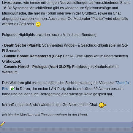
Livestreams, wie immer mit einigen Neuvorstellungen auf verschiedenen 8- und
16-Bit Systemen. Anschließend gibt es wieder eure Spielvorschläge und
Musikwünsche, die hier im Forum oder live in der Grußbox, sowie im Chat
abgegeben werden können. Auch unser Co-Moderator "Patrick" wird ebenfalls
wieder zu Gast sein.
Folgende Highlights erwarten euch u.A. in dieser Sendung:
- Death Sector (Plus/4):
Spannendes Knobel- & Geschicklichkeitsspiel im Sci-
Fi Szenario
- Bubble Bobble Remastered (C64):
Der All-Time Klassiker im überarbeiteten
Grafik-Look
- Cosmic Hero 2 - Prologue (Atari XL/XE):
Erstklassiges Knobelspiel im
Weltraum
Des Weiteren gibt es eine ausführliche Berichterstattung mit Video zur "
Guns 'n'
Bits
" in Düren, der ersten LAN-Party, die ich seit über 20 Jahren besucht
habe und bei der auch Retrogaming eine wichtige Rolle gespielt hat.
Ich hoffe, man ließt sich wieder in der Grußbox und im Chat.
Ich bin der Musikant mit Taschenrechner in der Hand
.