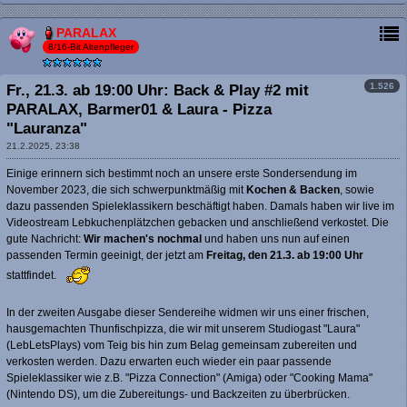
PARALAX
8/16-Bit Altenpfleger
1.526
Fr., 21.3. ab 19:00 Uhr: Back & Play #2 mit
PARALAX, Barmer01 & Laura - Pizza
"Lauranza"
21.2.2025, 23:38
Einige erinnern sich bestimmt noch an unsere erste Sondersendung im
November 2023, die sich schwerpunktmäßig mit
Kochen & Backen
, sowie
dazu passenden Spieleklassikern beschäftigt haben. Damals haben wir live im
Videostream Lebkuchenplätzchen gebacken und anschließend verkostet. Die
gute Nachricht:
Wir machen's nochmal
und haben uns nun auf einen
passenden Termin geeinigt, der jetzt am
Freitag, den 21.3. ab 19:00 Uhr
stattfindet.
In der zweiten Ausgabe dieser Sendereihe widmen wir uns einer frischen,
hausgemachten Thunfischpizza, die wir mit unserem Studiogast "Laura"
(LebLetsPlays) vom Teig bis hin zum Belag gemeinsam zubereiten und
verkosten werden. Dazu erwarten euch wieder ein paar passende
Spieleklassiker wie z.B. "Pizza Connection" (Amiga) oder "Cooking Mama"
(Nintendo DS), um die Zubereitungs- und Backzeiten zu überbrücken.