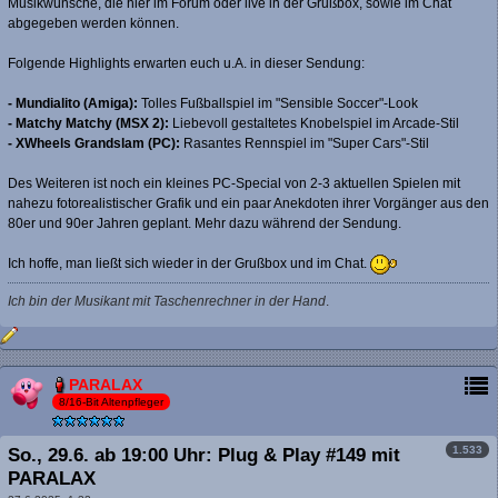
Musikwünsche, die hier im Forum oder live in der Grußbox, sowie im Chat
abgegeben werden können.
Folgende Highlights erwarten euch u.A. in dieser Sendung:
- Mundialito (Amiga):
Tolles Fußballspiel im "Sensible Soccer"-Look
- Matchy Matchy (MSX 2):
Liebevoll gestaltetes Knobelspiel im Arcade-Stil
- XWheels Grandslam (PC):
Rasantes Rennspiel im "Super Cars"-Stil
Des Weiteren ist noch ein kleines PC-Special von 2-3 aktuellen Spielen mit
nahezu fotorealistischer Grafik und ein paar Anekdoten ihrer Vorgänger aus den
80er und 90er Jahren geplant. Mehr dazu während der Sendung.
Ich hoffe, man ließt sich wieder in der Grußbox und im Chat.
Ich bin der Musikant mit Taschenrechner in der Hand
.
PARALAX
8/16-Bit Altenpfleger
1.533
So., 29.6. ab 19:00 Uhr: Plug & Play #149 mit
PARALAX