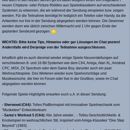
Wie auch in den letzten Jahren gilt es dabei lediglich einen von insgesamt 7
neuen Chiptune- oder Picture-Riddles aus Spieleklassikern auf verschiedenen
Systemen zu erkennen, die wir während der Sendung einspielen bzw. zeigen
werden. Für die Teilnahme benötigt ihr lediglich ein Telefon oder Handy, da die
Antworten nur live in der Sendung abgegeben werden können. Die Gewinner
werden dann wie üblich zwischen Mitternacht und 1 Uhr gegen Ende der
geplanten Sendezeit gezogen.
WICHTIG: Bitte keine Tips, Hinweise oder gar Lösungen im Chat posten!
Andernfalls wird Derjenige von der Teilnahme ausgeschlossen.
Inhaltlich gibt es auch diesmal wieder einige Spiele-Neuvorstellungen auf
verschiedenen 8- und 16-Bit Systemen wie dem C64, Amiga, Atari XL, Amstrad
CPC, MSX, ZX Spectrum oder dem Game Boy, darunter auch ein paar
Weihnachtsspiele. Des Weiteren wieder eure Spielvorschläge und
Musikwünsche, die hier im Forum oder live in der Grußbox, sowie im Chat
abgegeben werden können.
Folgende Spiele-Highlights erwarten euch u.A. in dieser Sendung:
- Sherwood (C64):
Tolles Plattformspiel mit innovativer Spielmechanik vom
"Musketeer"-Entwicklerteam.
- Santa's Workout 5 (C64):
Alle Jahre wieder... - Tolles Geschicklichkeits- &
Knobelspiel im weihnachtlichen Stil, inspiriert vom Amiga-Klassiker "One Step
Beyond" (1993).