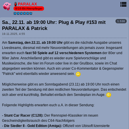
PARALAX
8/16-Bit Altenpfleger
1.538
Sa., 22.11. ab 19:00 Uhr: Plug & Play #153 mit
PARALAX & Patrick
19.11.2025, 4:55
Am
Samstag, den 22.11. ab 19:00 Uhr
gibt es die nächste Ausgabe unseres
Livestreams, diesmal mit mehr Neuvorstellungen als jemals zuvor. Insgesamt
erwarten euch
fast 50 Spiele auf 12 verschiedenen Systemen
der 80er und
90er Jahre. Anschließend gibt es wieder eure Spielvorschläge und
Musikwünsche, die hier im Forum oder live in der Grußbox, sowie im Chat
abgegeben werden können. Auch ein unser Co-Kommentator & Gegenspieler
"Patrick" wird ebenfalls wieder anwesend sein.
Möglicherweise gibt es am Sonntagabend (23.11) ab 19:00 Uhr noch einen
zweiten Teil der Sendung mit den restlichen Neuvorstellungen. Das entscheidet
sich aber erst kurzfristig. Behaltet einfach den Sendeplan im Auge.
Folgende Highlights erwarten euch u.A. in dieser Sendung:
- Stunt Car Racer (C128):
Der Rennspiel-Klassiker im neuen
Geschwindigkeitsrausch des C64-Nachfolgers
- Die Siedler II - Gold Edition (Amiga):
Offiziell von Ubisoft lizensierte