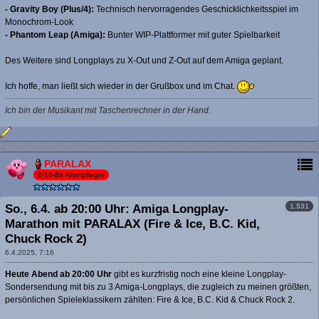
- Gravity Boy (Plus/4):
Technisch hervorragendes Geschicklichkeitsspiel im
Monochrom-Look
- Phantom Leap (Amiga):
Bunter WIP-Plattformer mit guter Spielbarkeit
Des Weitere sind Longplays zu X-Out und Z-Out auf dem Amiga geplant.
Ich hoffe, man ließt sich wieder in der Grußbox und im Chat.
Ich bin der Musikant mit Taschenrechner in der Hand
.
PARALAX
8/16-Bit Altenpfleger
1.531
So., 6.4. ab 20:00 Uhr: Amiga Longplay-
Marathon mit PARALAX (Fire & Ice, B.C. Kid,
Chuck Rock 2)
6.4.2025, 7:16
Heute Abend ab 20:00 Uhr
gibt es kurzfristig noch eine kleine Longplay-
Sondersendung mit bis zu 3 Amiga-Longplays, die zugleich zu meinen größten,
persönlichen Spieleklassikern zählten: Fire & Ice, B.C. Kid & Chuck Rock 2.