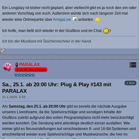
Ein Longplay ist bisher nicht geplant, aber vielleicht gibt es ja noch den ein oder
anderen Vorschlag von euch. Außerdem würde sich nach längerer Zeit mal
wieder eine Onlinepartie über
AmigaLive
anbieten.
Ich hoffe, man ließt sich wieder in der Grußbox und im Chat.
Ich bin der Musikant mit Taschenrechner in der Hand
.
PARALAX
8/16-Bit Altenpfleger
1.524
Sa., 25.1. ab 20:00 Uhr: Plug & Play #143 mit
PARALAX
21.1.2025, 3:33
Am
Samstag, den 25.1. ab 20:00 Uhr
gibt es bereits die nächste Ausgabe
unseres Livestreams, da die Spielvorschläge und sonstigen Inhalte der
Grußbox zuletzt aufgrund des vollen Programmplans nicht mehr berücksichtigt
werden konnten. Die Sendung wird allerdings deutlich kürzer ausfallen. Wie
immer gibt es Neuvorstellungen auf verschiedenen 8- und 16-Bit Systemen und
anschließend wieder eure Spielvorschläge und Musikwünsche, die hier im