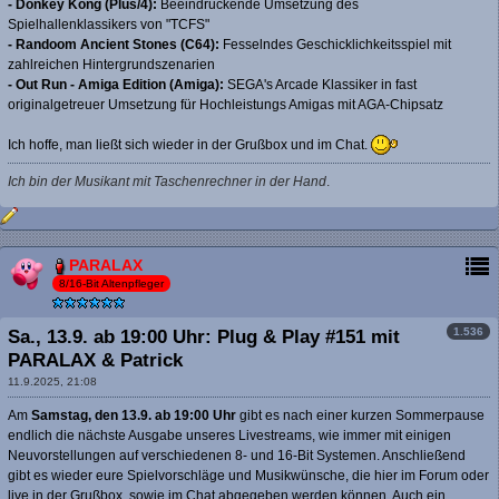
- Donkey Kong (Plus/4):
Beeindruckende Umsetzung des
Spielhallenklassikers von "TCFS"
- Randoom Ancient Stones (C64):
Fesselndes Geschicklichkeitsspiel mit
zahlreichen Hintergrundszenarien
- Out Run - Amiga Edition (Amiga):
SEGA's Arcade Klassiker in fast
originalgetreuer Umsetzung für Hochleistungs Amigas mit AGA-Chipsatz
Ich hoffe, man ließt sich wieder in der Grußbox und im Chat.
Ich bin der Musikant mit Taschenrechner in der Hand
.
PARALAX
8/16-Bit Altenpfleger
1.536
Sa., 13.9. ab 19:00 Uhr: Plug & Play #151 mit
PARALAX & Patrick
11.9.2025, 21:08
Am
Samstag, den 13.9. ab 19:00 Uhr
gibt es nach einer kurzen Sommerpause
endlich die nächste Ausgabe unseres Livestreams, wie immer mit einigen
Neuvorstellungen auf verschiedenen 8- und 16-Bit Systemen. Anschließend
gibt es wieder eure Spielvorschläge und Musikwünsche, die hier im Forum oder
live in der Grußbox, sowie im Chat abgegeben werden können. Auch ein