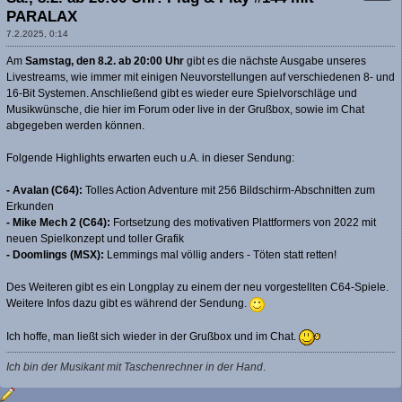
PARALAX
7.2.2025, 0:14
Am
Samstag, den 8.2. ab 20:00 Uhr
gibt es die nächste Ausgabe unseres
Livestreams, wie immer mit einigen Neuvorstellungen auf verschiedenen 8- und
16-Bit Systemen. Anschließend gibt es wieder eure Spielvorschläge und
Musikwünsche, die hier im Forum oder live in der Grußbox, sowie im Chat
abgegeben werden können.
Folgende Highlights erwarten euch u.A. in dieser Sendung:
- Avalan (C64):
Tolles Action Adventure mit 256 Bildschirm-Abschnitten zum
Erkunden
- Mike Mech 2 (C64):
Fortsetzung des motivativen Plattformers von 2022 mit
neuen Spielkonzept und toller Grafik
- Doomlings (MSX):
Lemmings mal völlig anders - Töten statt retten!
Des Weiteren gibt es ein Longplay zu einem der neu vorgestellten C64-Spiele.
Weitere Infos dazu gibt es während der Sendung.
Ich hoffe, man ließt sich wieder in der Grußbox und im Chat.
Ich bin der Musikant mit Taschenrechner in der Hand
.