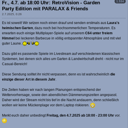
1.534
Fr., 4.7. ab 18:00 Uhr: RetroVision - Garden
Party Edition mit PARALAX & Friends
2.7.2025, 0:26
Es ist soweit! Wir setzen noch einen drauf und senden erstmals aus
Laura's
heimischen Garten
, dazu noch bei hochsommerlichen Temperaturen. Es
erwarten euch einige Multiplayer-Spiele auf unserem
C64 unter freiem
Himmel
bei leckeren Barbecue in völlig entspannter Atmosphäre und mit viel
guter Laune.
Dazu gibt es passende Spiele im Livestream auf verschiedenen klassischen
Systemen, bei denen sich alles um Garten & Landwirtschaft dreht - nicht nur im
Casual-Bereich!
Diese Sendung solltet ihr nicht verpassen, denn es ist wahrscheinlich
die
einzige dieser Art in diesem Jahr
.
Die Zeiten haben wir nach langen Planungen entsprechend der
Wettervorhersage, sowie den abendlichen Dämmerungszeiten angepasst.
Daher wird der Stream nicht bis tief in die Nacht andauern, denn schließlich
wollen wir keine Mückenplage vor dem Laptop riskieren.
Merkt euch daher unbedingt
Freitag, den 4.7.2025 ab 18:00 - 23:00 Uhr
vor.