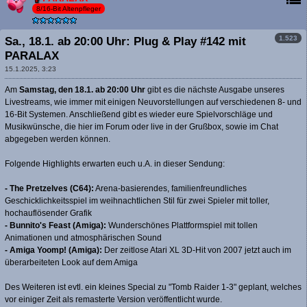
8/16-Bit Altenpfleger
1.523
Sa., 18.1. ab 20:00 Uhr: Plug & Play #142 mit
PARALAX
15.1.2025, 3:23
Am
Samstag, den 18.1. ab 20:00 Uhr
gibt es die nächste Ausgabe unseres
Livestreams, wie immer mit einigen Neuvorstellungen auf verschiedenen 8- und
16-Bit Systemen. Anschließend gibt es wieder eure Spielvorschläge und
Musikwünsche, die hier im Forum oder live in der Grußbox, sowie im Chat
abgegeben werden können.
Folgende Highlights erwarten euch u.A. in dieser Sendung:
- The Pretzelves (C64):
Arena-basierendes, familienfreundliches
Geschicklichkeitsspiel im weihnachtlichen Stil für zwei Spieler mit toller,
hochauflösender Grafik
- Bunnito's Feast (Amiga):
Wunderschönes Plattformspiel mit tollen
Animationen und atmosphärischen Sound
- Amiga Yoomp! (Amiga):
Der zeitlose Atari XL 3D-Hit von 2007 jetzt auch im
überarbeiteten Look auf dem Amiga
Des Weiteren ist evtl. ein kleines Special zu "Tomb Raider 1-3" geplant, welches
vor einiger Zeit als remasterte Version veröffentlicht wurde.