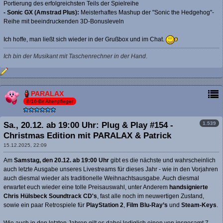
Portierung des erfolgreichsten Teils der Spielreihe
- Sonic GX (Amstrad Plus):
Meisterhaftes Mashup der "Sonic the Hedgehog"-
Reihe mit beeindruckenden 3D-Bonusleveln
Ich hoffe, man ließt sich wieder in der Grußbox und im Chat.
Ich bin der Musikant mit Taschenrechner in der Hand
.
PARALAX
8/16-Bit Altenpfleger
1.539
Sa., 20.12. ab 19:00 Uhr: Plug & Play #154 -
Christmas Edition mit PARALAX & Patrick
15.12.2025, 22:09
Am
Samstag, den 20.12. ab 19:00 Uhr
gibt es die nächste und wahrscheinlich
auch letzte Ausgabe unseres Livestreams für dieses Jahr - wie in den Vorjahren
auch diesmal wieder als traditionelle Weihnachtsausgabe. Auch diesmal
erwartet euch wieder eine tolle Preisauswahl, unter Anderem
handsignierte
Chris Hülsbeck Soundtrack CD's
, fast alle noch im neuwertigen Zustand,
sowie ein paar Retrospiele für
PlayStation 2
,
Film Blu-Ray’s
und
Steam-Keys
.