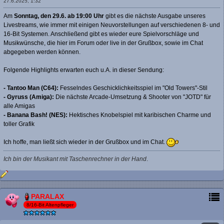
27.6.2025, 1:32
Am
Sonntag, den 29.6. ab 19:00 Uhr
gibt es die nächste Ausgabe unseres
Livestreams, wie immer mit einigen Neuvorstellungen auf verschiedenen 8- und
16-Bit Systemen. Anschließend gibt es wieder eure Spielvorschläge und
Musikwünsche, die hier im Forum oder live in der Grußbox, sowie im Chat
abgegeben werden können.
Folgende Highlights erwarten euch u.A. in dieser Sendung:
- Tantoo Man (C64):
Fesselndes Geschicklichkeitsspiel im "Old Towers"-Stil
- Gyruss (Amiga):
Die nächste Arcade-Umsetzung & Shooter von "JOTD" für
alle Amigas
- Banana Bash! (NES):
Hektisches Knobelspiel mit karibischen Charme und
toller Grafik
Ich hoffe, man ließt sich wieder in der Grußbox und im Chat.
Ich bin der Musikant mit Taschenrechner in der Hand
.
PARALAX
8/16-Bit Altenpfleger