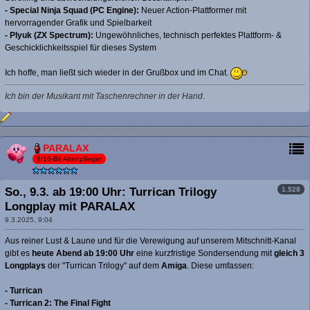
- Special Ninja Squad (PC Engine):
Neuer Action-Plattformer mit
hervorragender Grafik und Spielbarkeit
- Plyuk (ZX Spectrum):
Ungewöhnliches, technisch perfektes Plattform- &
Geschicklichkeitsspiel für dieses System
Ich hoffe, man ließt sich wieder in der Grußbox und im Chat.
Ich bin der Musikant mit Taschenrechner in der Hand
.
PARALAX
8/16-Bit Altenpfleger
1.528
So., 9.3. ab 19:00 Uhr: Turrican Trilogy
Longplay mit PARALAX
9.3.2025, 9:04
Aus reiner Lust & Laune und für die Verewigung auf unserem Mitschnitt-Kanal
gibt es
heute Abend ab 19:00 Uhr
eine kurzfristige Sondersendung mit
gleich 3
Longplays
der "Turrican Trilogy" auf dem
Amiga
. Diese umfassen:
- Turrican
- Turrican 2: The Final Fight