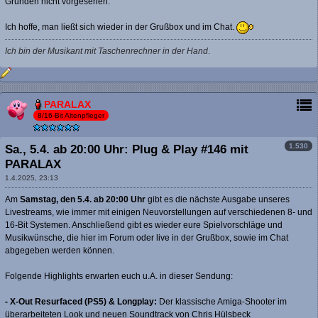
Gründen nicht vorgesehen.
Ich hoffe, man ließt sich wieder in der Grußbox und im Chat.
Ich bin der Musikant mit Taschenrechner in der Hand
.
PARALAX
8/16-Bit Altenpfleger
1.530
Sa., 5.4. ab 20:00 Uhr: Plug & Play #146 mit
PARALAX
1.4.2025, 23:13
Am
Samstag, den 5.4. ab 20:00 Uhr
gibt es die nächste Ausgabe unseres
Livestreams, wie immer mit einigen Neuvorstellungen auf verschiedenen 8- und
16-Bit Systemen. Anschließend gibt es wieder eure Spielvorschläge und
Musikwünsche, die hier im Forum oder live in der Grußbox, sowie im Chat
abgegeben werden können.
Folgende Highlights erwarten euch u.A. in dieser Sendung:
- X-Out Resurfaced (PS5) & Longplay:
Der klassische Amiga-Shooter im
überarbeiteten Look und neuen Soundtrack von Chris Hülsbeck