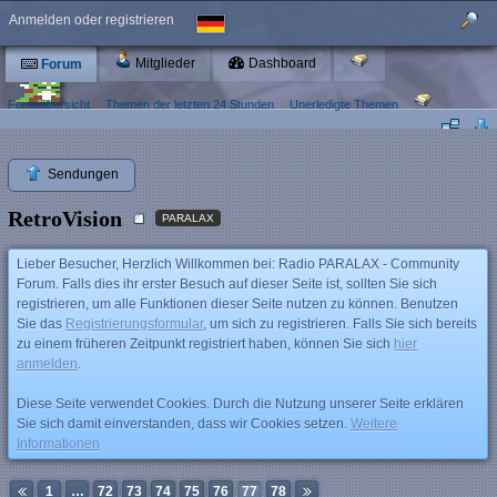
Anmelden oder registrieren
Mitglieder
Dashboard
Forum
Forenübersicht
Themen der letzten 24 Stunden
Unerledigte Themen
Sendungen
RetroVision
PARALAX
Lieber Besucher, Herzlich Willkommen bei: Radio PARALAX - Community
Forum. Falls dies ihr erster Besuch auf dieser Seite ist, sollten Sie sich
registrieren, um alle Funktionen dieser Seite nutzen zu können. Benutzen
Sie das
Registrierungsformular
, um sich zu registrieren. Falls Sie sich bereits
zu einem früheren Zeitpunkt registriert haben, können Sie sich
hier
anmelden
.
Diese Seite verwendet Cookies. Durch die Nutzung unserer Seite erklären
Sie sich damit einverstanden, dass wir Cookies setzen.
Weitere
Informationen
1
…
72
73
74
75
76
77
78