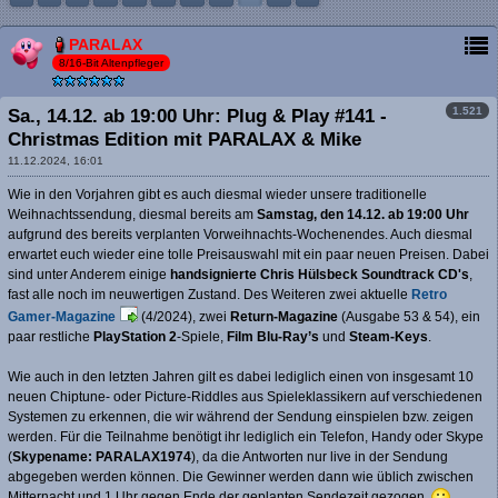
PARALAX
8/16-Bit Altenpfleger
1.521
Sa., 14.12. ab 19:00 Uhr: Plug & Play #141 -
Christmas Edition mit PARALAX & Mike
11.12.2024, 16:01
Wie in den Vorjahren gibt es auch diesmal wieder unsere traditionelle
Weihnachtssendung, diesmal bereits am
Samstag, den 14.12. ab 19:00 Uhr
aufgrund des bereits verplanten Vorweihnachts-Wochenendes. Auch diesmal
erwartet euch wieder eine tolle Preisauswahl mit ein paar neuen Preisen. Dabei
sind unter Anderem einige
handsignierte Chris Hülsbeck Soundtrack CD's
,
fast alle noch im neuwertigen Zustand. Des Weiteren zwei aktuelle
Retro
Gamer-Magazine
(4/2024), zwei
Return-Magazine
(Ausgabe 53 & 54), ein
paar restliche
PlayStation 2
-Spiele,
Film Blu-Ray’s
und
Steam-Keys
.
Wie auch in den letzten Jahren gilt es dabei lediglich einen von insgesamt 10
neuen Chiptune- oder Picture-Riddles aus Spieleklassikern auf verschiedenen
Systemen zu erkennen, die wir während der Sendung einspielen bzw. zeigen
werden. Für die Teilnahme benötigt ihr lediglich ein Telefon, Handy oder Skype
(
Skypename: PARALAX1974
), da die Antworten nur live in der Sendung
abgegeben werden können. Die Gewinner werden dann wie üblich zwischen
Mitternacht und 1 Uhr gegen Ende der geplanten Sendezeit gezogen.