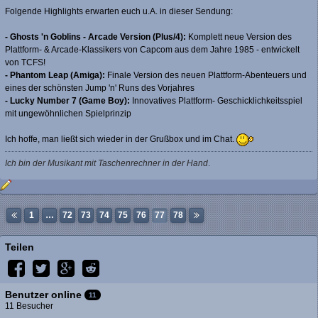
Folgende Highlights erwarten euch u.A. in dieser Sendung:
- Ghosts 'n Goblins - Arcade Version (Plus/4):
Komplett neue Version des
Plattform- & Arcade-Klassikers von Capcom aus dem Jahre 1985 - entwickelt
von TCFS!
- Phantom Leap (Amiga):
Finale Version des neuen Plattform-Abenteuers und
eines der schönsten Jump 'n' Runs des Vorjahres
- Lucky Number 7 (Game Boy):
Innovatives Plattform- Geschicklichkeitsspiel
mit ungewöhnlichen Spielprinzip
Ich hoffe, man ließt sich wieder in der Grußbox und im Chat.
Ich bin der Musikant mit Taschenrechner in der Hand
.
1
…
72
73
74
75
76
77
78
Teilen
Benutzer online
11
11 Besucher