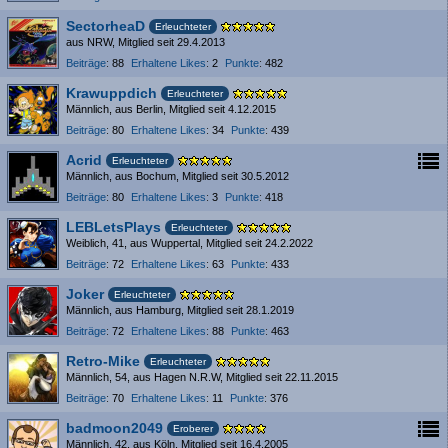
SectorheaD
Erleuchteter
aus NRW
Mitglied seit 29.4.2013
Beiträge
88
Erhaltene Likes
2
Punkte
482
Krawuppdich
Erleuchteter
Männlich
aus Berlin
Mitglied seit 4.12.2015
Beiträge
80
Erhaltene Likes
34
Punkte
439
Acrid
Erleuchteter
Männlich
aus Bochum
Mitglied seit 30.5.2012
Beiträge
80
Erhaltene Likes
3
Punkte
418
LEBLetsPlays
Erleuchteter
Weiblich
41
aus Wuppertal
Mitglied seit 24.2.2022
Beiträge
72
Erhaltene Likes
63
Punkte
433
Joker
Erleuchteter
Männlich
aus Hamburg
Mitglied seit 28.1.2019
Beiträge
72
Erhaltene Likes
88
Punkte
463
Retro-Mike
Erleuchteter
Männlich
54
aus Hagen N.R.W
Mitglied seit 22.11.2015
Beiträge
70
Erhaltene Likes
11
Punkte
376
badmoon2049
Eroberer
Männlich
42
aus Köln
Mitglied seit 16.4.2005