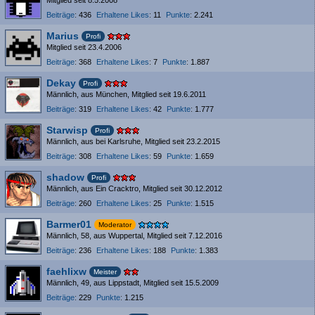
Mitglied seit 8.5.2008
Beiträge
436
Erhaltene Likes
11
Punkte
2.241
Marius
Profi
Mitglied seit 23.4.2006
Beiträge
368
Erhaltene Likes
7
Punkte
1.887
Dekay
Profi
Männlich
aus München
Mitglied seit 19.6.2011
Beiträge
319
Erhaltene Likes
42
Punkte
1.777
Starwisp
Profi
Männlich
aus bei Karlsruhe
Mitglied seit 23.2.2015
Beiträge
308
Erhaltene Likes
59
Punkte
1.659
shadow
Profi
Männlich
aus Ein Cracktro
Mitglied seit 30.12.2012
Beiträge
260
Erhaltene Likes
25
Punkte
1.515
Barmer01
Moderator
Männlich
58
aus Wuppertal
Mitglied seit 7.12.2016
Beiträge
236
Erhaltene Likes
188
Punkte
1.383
faehlixw
Meister
Männlich
49
aus Lippstadt
Mitglied seit 15.5.2009
Beiträge
229
Punkte
1.215