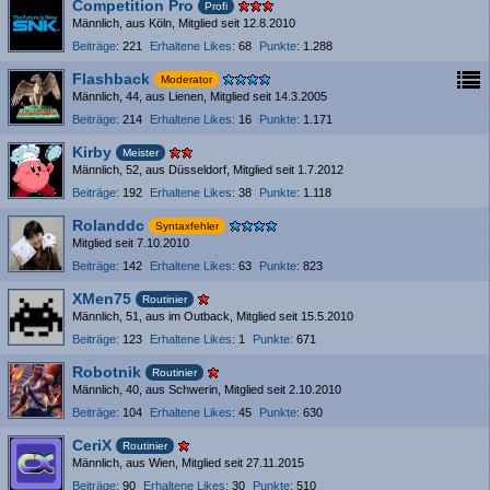
Competition Pro
Profi
Männlich
aus Köln
Mitglied seit 12.8.2010
Beiträge
221
Erhaltene Likes
68
Punkte
1.288
Flashback
Moderator
Männlich
44
aus Lienen
Mitglied seit 14.3.2005
Beiträge
214
Erhaltene Likes
16
Punkte
1.171
Kirby
Meister
Männlich
52
aus Düsseldorf
Mitglied seit 1.7.2012
Beiträge
192
Erhaltene Likes
38
Punkte
1.118
Rolanddc
Syntaxfehler
Mitglied seit 7.10.2010
Beiträge
142
Erhaltene Likes
63
Punkte
823
XMen75
Routinier
Männlich
51
aus im Outback
Mitglied seit 15.5.2010
Beiträge
123
Erhaltene Likes
1
Punkte
671
Robotnik
Routinier
Männlich
40
aus Schwerin
Mitglied seit 2.10.2010
Beiträge
104
Erhaltene Likes
45
Punkte
630
CeriX
Routinier
Männlich
aus Wien
Mitglied seit 27.11.2015
Beiträge
90
Erhaltene Likes
30
Punkte
510