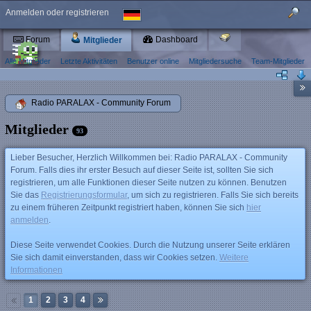
Anmelden oder registrieren
Forum
Dashboard
Mitglieder
Alle Mitglieder
Letzte Aktivitäten
Benutzer online
Mitgliedersuche
Team-Mitglieder
Radio PARALAX - Community Forum
Mitglieder
93
Lieber Besucher, Herzlich Willkommen bei: Radio PARALAX - Community
Forum. Falls dies ihr erster Besuch auf dieser Seite ist, sollten Sie sich
registrieren, um alle Funktionen dieser Seite nutzen zu können. Benutzen
Sie das
Registrierungsformular
, um sich zu registrieren. Falls Sie sich bereits
zu einem früheren Zeitpunkt registriert haben, können Sie sich
hier
anmelden
.
Diese Seite verwendet Cookies. Durch die Nutzung unserer Seite erklären
Sie sich damit einverstanden, dass wir Cookies setzen.
Weitere
Informationen
1
2
3
4