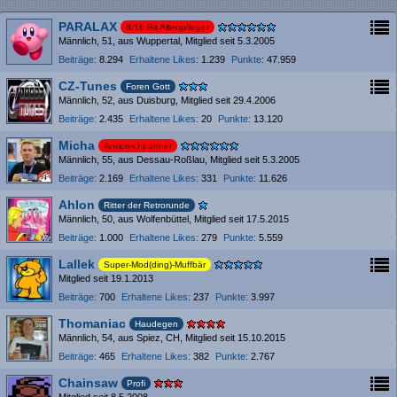
PARALAX
8/16-Bit Altenpfleger
Männlich
51
aus Wuppertal
Mitglied seit 5.3.2005
Beiträge
8.294
Erhaltene Likes
1.239
Punkte
47.959
CZ-Tunes
Foren Gott
Männlich
52
aus Duisburg
Mitglied seit 29.4.2006
Beiträge
2.435
Erhaltene Likes
20
Punkte
13.120
Micha
Ansprechpartner
Männlich
55
aus Dessau-Roßlau
Mitglied seit 5.3.2005
Beiträge
2.169
Erhaltene Likes
331
Punkte
11.626
Ahlon
Ritter der Retrorunde
Männlich
50
aus Wolfenbüttel
Mitglied seit 17.5.2015
Beiträge
1.000
Erhaltene Likes
279
Punkte
5.559
Lallek
Super-Mod(ding)-Muffbär
Mitglied seit 19.1.2013
Beiträge
700
Erhaltene Likes
237
Punkte
3.997
Thomaniac
Haudegen
Männlich
54
aus Spiez, CH
Mitglied seit 15.10.2015
Beiträge
465
Erhaltene Likes
382
Punkte
2.767
Chainsaw
Profi