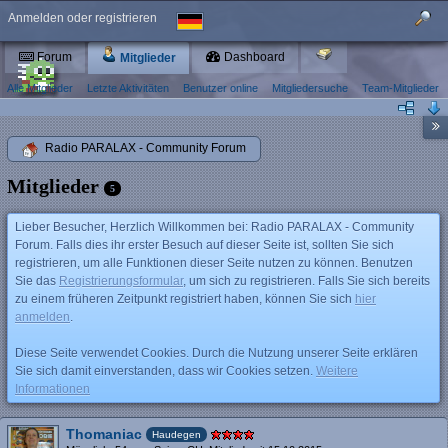
Anmelden oder registrieren
Forum
Dashboard
Mitglieder
Alle Mitglieder
Letzte Aktivitäten
Benutzer online
Mitgliedersuche
Team-Mitglieder
Radio PARALAX - Community Forum
Mitglieder
5
Lieber Besucher, Herzlich Willkommen bei: Radio PARALAX - Community
Forum. Falls dies ihr erster Besuch auf dieser Seite ist, sollten Sie sich
registrieren, um alle Funktionen dieser Seite nutzen zu können. Benutzen
Sie das
Registrierungsformular
, um sich zu registrieren. Falls Sie sich bereits
zu einem früheren Zeitpunkt registriert haben, können Sie sich
hier
anmelden
.
Diese Seite verwendet Cookies. Durch die Nutzung unserer Seite erklären
Sie sich damit einverstanden, dass wir Cookies setzen.
Weitere
Informationen
Thomaniac
Haudegen