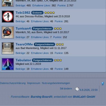
Männlich
54
aus Spiez, CH
Mitglied seit 15.10.2015
Beiträge
465
Erhaltene Likes
382
Punkte
2.767
Tobi1982
Eroberer
44
aus Dessau-Roßlau
Mitglied seit 23.9.2018
Beiträge
46
Erhaltene Likes
46
Punkte
281
Turrican4
Fortgeschrittener
Männlich
50
aus Bonn
Mitglied seit 5.10.2017
Beiträge
27
Erhaltene Likes
7
Punkte
152
TearsOfMe
Fortgeschrittener
aus Bad Marienberg
Mitglied seit 11.11.2017
Beiträge
22
Erhaltene Likes
15
Punkte
135
Tabulator
Fortgeschrittener
Mitglied seit 22.1.2019
Beiträge
19
Erhaltene Likes
48
Punkte
148
Datenschutzerklärung
Impressum
Nutzungsbestimmungen
Stil ändern
6.8.2026, 23:59
Forensoftware:
Burning Board®
, entwickelt von
WoltLab® GmbH