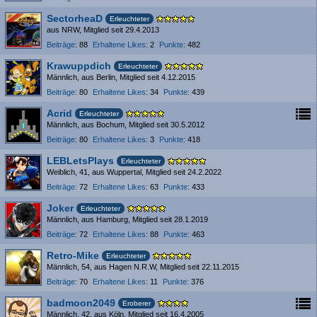
SectorheaD
Erleuchteter
aus NRW
Mitglied seit 29.4.2013
Beiträge
88
Erhaltene Likes
2
Punkte
482
Krawuppdich
Erleuchteter
Männlich
aus Berlin
Mitglied seit 4.12.2015
Beiträge
80
Erhaltene Likes
34
Punkte
439
Acrid
Erleuchteter
Männlich
aus Bochum
Mitglied seit 30.5.2012
Beiträge
80
Erhaltene Likes
3
Punkte
418
LEBLetsPlays
Erleuchteter
Weiblich
41
aus Wuppertal
Mitglied seit 24.2.2022
Beiträge
72
Erhaltene Likes
63
Punkte
433
Joker
Erleuchteter
Männlich
aus Hamburg
Mitglied seit 28.1.2019
Beiträge
72
Erhaltene Likes
88
Punkte
463
Retro-Mike
Erleuchteter
Männlich
54
aus Hagen N.R.W
Mitglied seit 22.11.2015
Beiträge
70
Erhaltene Likes
11
Punkte
376
badmoon2049
Eroberer
Männlich
42
aus Köln
Mitglied seit 16.4.2005