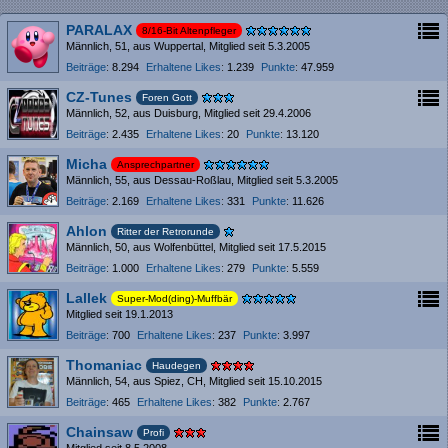
PARALAX
8/16-Bit Altenpfleger
Männlich
51
aus Wuppertal
Mitglied seit 5.3.2005
Beiträge
8.294
Erhaltene Likes
1.239
Punkte
47.959
CZ-Tunes
Foren Gott
Männlich
52
aus Duisburg
Mitglied seit 29.4.2006
Beiträge
2.435
Erhaltene Likes
20
Punkte
13.120
Micha
Ansprechpartner
Männlich
55
aus Dessau-Roßlau
Mitglied seit 5.3.2005
Beiträge
2.169
Erhaltene Likes
331
Punkte
11.626
Ahlon
Ritter der Retrorunde
Männlich
50
aus Wolfenbüttel
Mitglied seit 17.5.2015
Beiträge
1.000
Erhaltene Likes
279
Punkte
5.559
Lallek
Super-Mod(ding)-Muffbär
Mitglied seit 19.1.2013
Beiträge
700
Erhaltene Likes
237
Punkte
3.997
Thomaniac
Haudegen
Männlich
54
aus Spiez, CH
Mitglied seit 15.10.2015
Beiträge
465
Erhaltene Likes
382
Punkte
2.767
Chainsaw
Profi