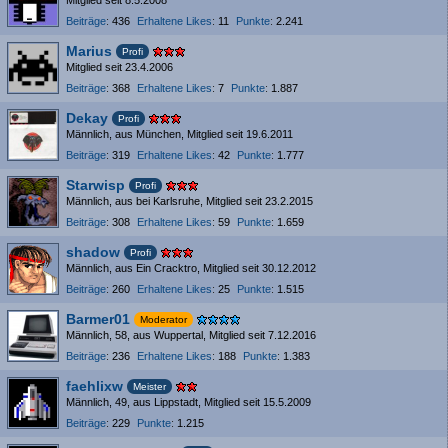
Mitglied seit 8.5.2008
Beiträge
436
Erhaltene Likes
11
Punkte
2.241
Marius
Profi
Mitglied seit 23.4.2006
Beiträge
368
Erhaltene Likes
7
Punkte
1.887
Dekay
Profi
Männlich
aus München
Mitglied seit 19.6.2011
Beiträge
319
Erhaltene Likes
42
Punkte
1.777
Starwisp
Profi
Männlich
aus bei Karlsruhe
Mitglied seit 23.2.2015
Beiträge
308
Erhaltene Likes
59
Punkte
1.659
shadow
Profi
Männlich
aus Ein Cracktro
Mitglied seit 30.12.2012
Beiträge
260
Erhaltene Likes
25
Punkte
1.515
Barmer01
Moderator
Männlich
58
aus Wuppertal
Mitglied seit 7.12.2016
Beiträge
236
Erhaltene Likes
188
Punkte
1.383
faehlixw
Meister
Männlich
49
aus Lippstadt
Mitglied seit 15.5.2009
Beiträge
229
Punkte
1.215