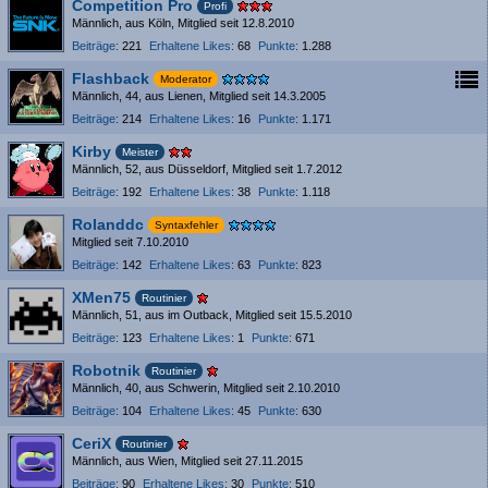
Competition Pro
Profi
Männlich
aus Köln
Mitglied seit 12.8.2010
Beiträge
221
Erhaltene Likes
68
Punkte
1.288
Flashback
Moderator
Männlich
44
aus Lienen
Mitglied seit 14.3.2005
Beiträge
214
Erhaltene Likes
16
Punkte
1.171
Kirby
Meister
Männlich
52
aus Düsseldorf
Mitglied seit 1.7.2012
Beiträge
192
Erhaltene Likes
38
Punkte
1.118
Rolanddc
Syntaxfehler
Mitglied seit 7.10.2010
Beiträge
142
Erhaltene Likes
63
Punkte
823
XMen75
Routinier
Männlich
51
aus im Outback
Mitglied seit 15.5.2010
Beiträge
123
Erhaltene Likes
1
Punkte
671
Robotnik
Routinier
Männlich
40
aus Schwerin
Mitglied seit 2.10.2010
Beiträge
104
Erhaltene Likes
45
Punkte
630
CeriX
Routinier
Männlich
aus Wien
Mitglied seit 27.11.2015
Beiträge
90
Erhaltene Likes
30
Punkte
510