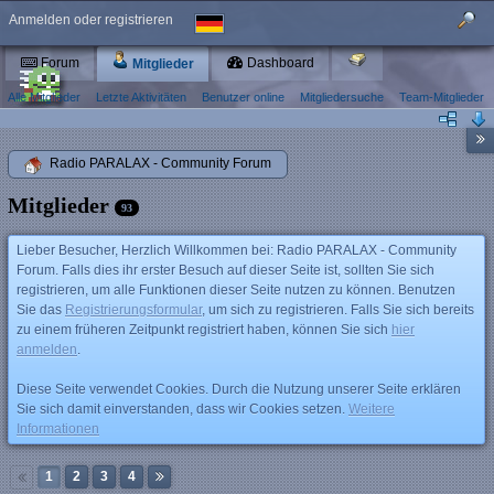
Anmelden oder registrieren
Forum
Dashboard
Mitglieder
Alle Mitglieder
Letzte Aktivitäten
Benutzer online
Mitgliedersuche
Team-Mitglieder
Radio PARALAX - Community Forum
Mitglieder
93
Lieber Besucher, Herzlich Willkommen bei: Radio PARALAX - Community
Forum. Falls dies ihr erster Besuch auf dieser Seite ist, sollten Sie sich
registrieren, um alle Funktionen dieser Seite nutzen zu können. Benutzen
Sie das
Registrierungsformular
, um sich zu registrieren. Falls Sie sich bereits
zu einem früheren Zeitpunkt registriert haben, können Sie sich
hier
anmelden
.
Diese Seite verwendet Cookies. Durch die Nutzung unserer Seite erklären
Sie sich damit einverstanden, dass wir Cookies setzen.
Weitere
Informationen
1
2
3
4