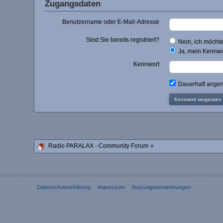
Zugangsdaten
Benutzername oder E-Mail-Adresse
Sind Sie bereits registriert?
Nein, ich möchte 
Ja, mein Kennwor
Kennwort
Dauerhaft angem
Kennwort vergessen
Radio PARALAX - Community Forum
»
Datenschutzerklärung
Impressum
Nutzungsbestimmungen