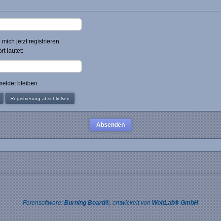
mich jetzt registrieren.
t lautet:
eldet bleiben
Registrierung abschließen
Forensoftware:
Burning Board®
, entwickelt von
WoltLab® GmbH