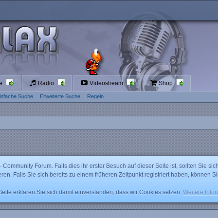
te
Radio
Videostream
Shop
infache Suche
Erweiterte Suche
Regeln
mmunity Forum. Falls dies ihr erster Besuch auf dieser Seite ist, sollten Sie sich
ieren. Falls Sie sich bereits zu einem früheren Zeitpunkt registriert haben, können S
ite erklären Sie sich damit einverstanden, dass wir Cookies setzen.
Weitere Info