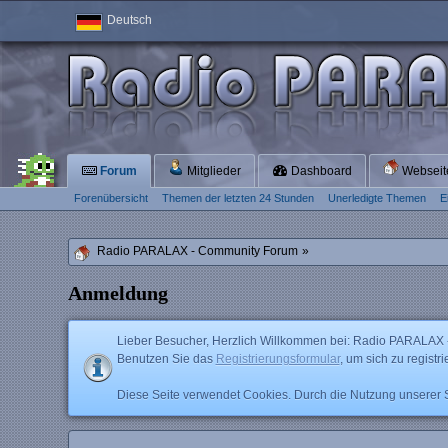
Deutsch
Forum
Mitglieder
Dashboard
Websei
Forenübersicht
Themen der letzten 24 Stunden
Unerledigte Themen
E
Radio PARALAX - Community Forum
»
Anmeldung
Lieber Besucher, Herzlich Willkommen bei: Radio PARALAX - Co
Benutzen Sie das
Registrierungsformular
, um sich zu registr
Diese Seite verwendet Cookies. Durch die Nutzung unserer Se