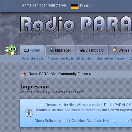
Anmelden oder registrieren
Deutsch
Forum
Mitglieder
Dashboard
Websei
Forenübersicht
Themen der letzten 24 Stunden
Unerledigte Themen
E
Radio PARALAX - Community Forum
»
Impressum
Angaben gemäß § 5 Telemediengesetz
Lieber Besucher, Herzlich Willkommen bei: Radio PARALAX - Co
Benutzen Sie das
Registrierungsformular
, um sich zu registr
Diese Seite verwendet Cookies. Durch die Nutzung unserer Se