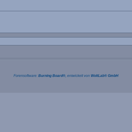
Forensoftware:
Burning Board®
, entwickelt von
WoltLab® GmbH