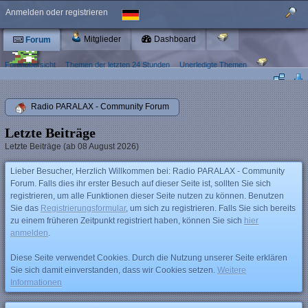
Anmelden oder registrieren
Mitglieder
Dashboard
Forum
Forenübersicht
Themen der letzten 24 Stunden
Unerledigte Themen
Radio PARALAX - Community Forum
Letzte Beiträge
Letzte Beiträge (ab 08 August 2026)
Lieber Besucher, Herzlich Willkommen bei: Radio PARALAX - Community
Forum. Falls dies ihr erster Besuch auf dieser Seite ist, sollten Sie sich
registrieren, um alle Funktionen dieser Seite nutzen zu können. Benutzen
Sie das
Registrierungsformular
, um sich zu registrieren. Falls Sie sich bereits
zu einem früheren Zeitpunkt registriert haben, können Sie sich
hier
anmelden
.
Diese Seite verwendet Cookies. Durch die Nutzung unserer Seite erklären
Sie sich damit einverstanden, dass wir Cookies setzen.
Weitere
Informationen