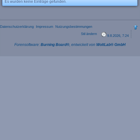
Es wurden keine Einträge gefunden.
Datenschutzerklärung
Impressum
Nutzungsbestimmungen
Stil ändern
9.8.2026, 7:24
Forensoftware:
Burning Board®
, entwickelt von
WoltLab® GmbH